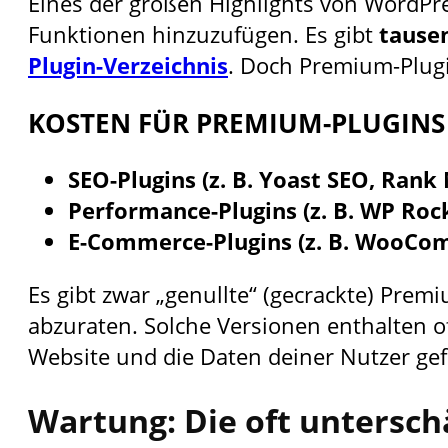
Eines der großen Highlights von WordPres
Funktionen hinzuzufügen. Es gibt
tause
Plugin-Verzeichnis
. Doch Premium-Plugi
KOSTEN FÜR PREMIUM-PLUGINS
SEO-Plugins (z. B. Yoast SEO, Rank
Performance-Plugins (z. B. WP Rock
E-Commerce-Plugins (z. B. WooCo
Es gibt zwar „genullte“ (gecrackte) Prem
abzuraten. Solche Versionen enthalten o
Website und die Daten deiner Nutzer ge
Wartung: Die oft untersch